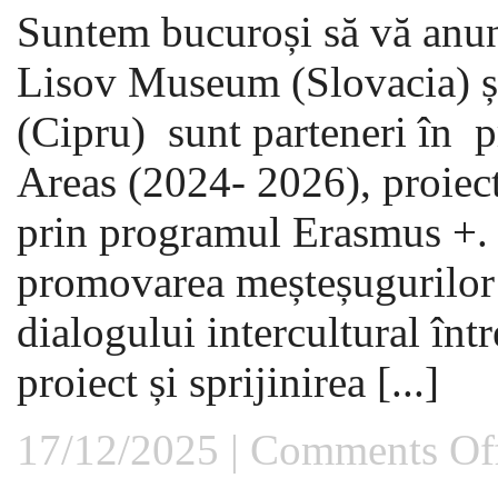
Suntem bucuroși să vă anun
Lisov Museum (Slovacia) 
(Cipru) sunt parteneri în 
Areas (2024- 2026), proiec
prin programul Erasmus +. 
promovarea meșteșugurilor t
dialogului intercultural într
proiect și sprijinirea [...]
17/12/2025 |
Comments Of