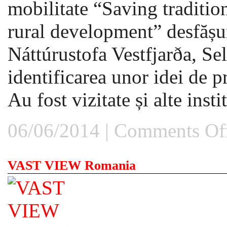
mobilitate “Saving traditio
rural development” desfășur
Náttúrustofa Vestfjarða, Sel
identificarea unor idei de 
Au fost vizitate și alte institu
06/06/2014 |
Comments Of
VAST VIEW Romania