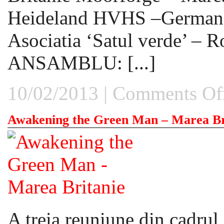
Heideland HVHS –Germani
Asociatia ‘Satul verde’ 
ANSAMBLU: [...]
10/02/2013 |
Comments Of
Awakening the Green Man – Marea Br
A treia reuniune din cadrul