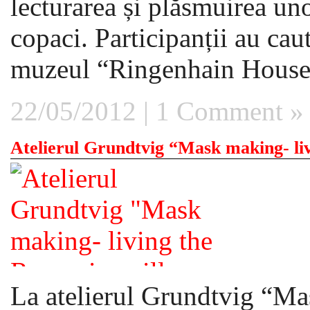
lecturarea și plăsmuirea un
copaci. Participanții au ca
muzeul “Ringenhain House”
22/05/2012 |
1 Comment »
Atelierul Grundtvig “Mask making- liv
La atelierul Grundtvig “M