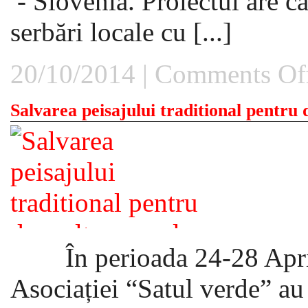
- Slovenia. Proiectul are ca
serbări locale cu [...]
20/10/2014 |
Comments Of
Salvarea peisajului traditional pentru 
În perioada 24-28 April
Asociației “Satul verde” au 