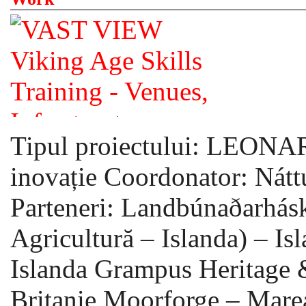
Tipul proiectului: LEON
inovație Coordonator: Náttú
Parteneri: Landbúnaðarhásk
Agricultură – Islanda) – Is
Islanda Grampus Heritage 
Britanie Moorforge – Mare