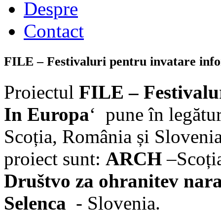
Despre
Contact
FILE – Festivaluri pentru invatare inf
Proiectul
FILE – Festivalu
In Europa
‘ pune în legătu
Scoția, România și Sloveni
proiect sunt:
ARCH
–Scoți
Društvo za ohranitev nara
Selenca
- Slovenia.