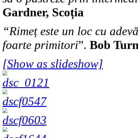
Gardner, Scoția
“Rimeț este un loc cu adevăr
foarte primitori
”.
Bob Turne
[Show as slideshow]