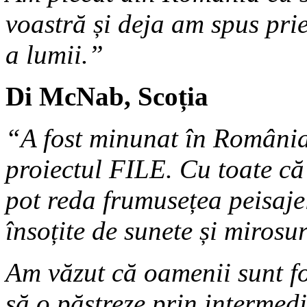
voastră și deja am spus pri
a lumii.”
Di McNab, Scoția
“A fost minunat
în România!
proiectul FILE. Cu toate că
pot reda frumusețea peisajel
însoțite de sunete și mirosur
Am văzut că oamenii sunt fo
să o păstreze prin intermedi