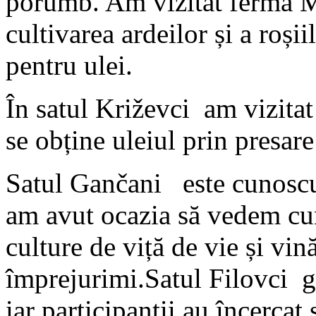
porumb. Am vizitat ferma Mo
cultivarea ardeilor și a roșii
pentru ulei.
În satul Križevci am vizitat
se obține uleiul prin presare
Satul Gančani este cunoscu
am avut ocazia să vedem cu
culture de viță de vie și vin
împrejurimi.Satul Filovci 
iar participanții au încercat