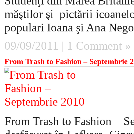
Studenţi din Marea Britanie
măştilor şi pictării icoanel
populari Ioana şi Ana Negoiţ
09/09/2011 |
1 Comment »
From Trash to Fashion – Septembrie 
From Trash to Fashion – Se