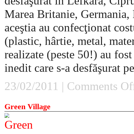
desfăşurat în Lefkara, Cipru
Marea Britanie, Germania,
aceştia au confecţionat cost
(plastic, hârtie, metal, mate
realizate (peste 50!) au fos
inedit care s-a desfăşurat pe 
23/02/2011 |
Comments Of
Green Village