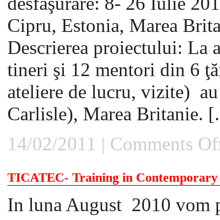
desfăşurare: 8- 26 Iulie 201
Cipru, Estonia, Marea Brit
Descrierea proiectului: La a
tineri şi 12 mentori din 6 ţăr
ateliere de lucru, vizite) au
Carlisle), Marea Britanie. [.
14/02/2011 |
Comments Of
TICATEC- Training in Contemporary A
In luna August 2010 vom 